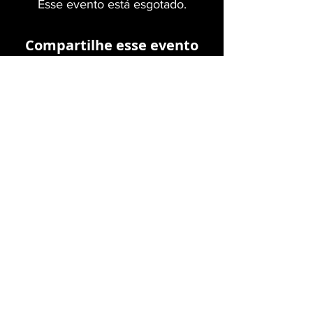
Esse evento está esgotado.
Compartilhe esse evento
Termos
Política de privacidade e Cookies
Quem somos
Ajuda e suporte
Política de cancelamento
Youtube
Instagram
Facebook
Telegram